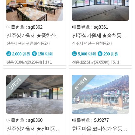
매물번호 : sg8362
매물번호 : sg8361
전주상가월세 ★중화산동2가★1층★도로변★음식점★양수양도★권리금 有
전주상가월세 ★송천동2가★에[코시티★1층★음식점★판매점★카페등
전주시 완산구 중화산동2가
전주시 덕진구 송천동2가
2,000
만원
150
만원
5,000
만원
290
만원
전용
96.84㎡(29.294평)
ㅣ1 / 1
전용
122.51㎡(37.059평)
ㅣ5 / 1
상가임대
상가임대
매물번호 : sg8360
매물번호 : SJ9277
전주상가월세 ★전미동★에코시티★1층★대로변★주차장넓음
한옥마을 코너상가 유동인구 풍부 창업추천