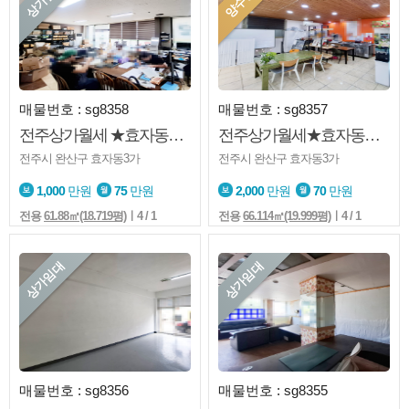
매물번호 : sg8358
매물번호 : sg8357
전주상가월세 ★효자동3가★도로변★1층★사무실★미용업등★주차가능
전주상가월세★효자동★반찬전문점★양수양도★권리금有★유동인구多
전주시 완산구 효자동3가
전주시 완산구 효자동3가
1,000
만원
75
만원
2,000
만원
70
만원
전용
61.88㎡(18.719평)
ㅣ4 / 1
전용
66.114㎡(19.999평)
ㅣ4 / 1
상가임대
상가임대
매물번호 : sg8356
매물번호 : sg8355