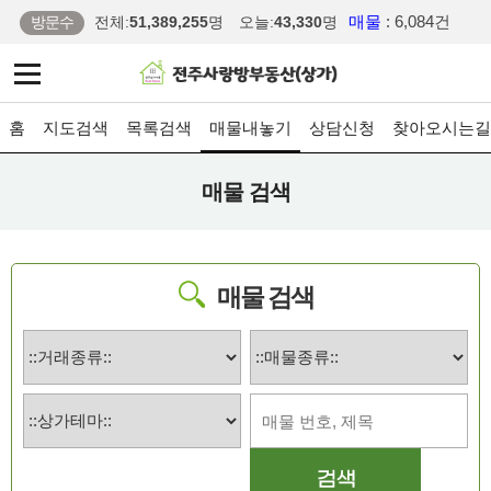
매물
: 6,084건
방문수
전체:
51,389,255
명
오늘:
43,330
명
홈
지도검색
목록검색
매물내놓기
상담신청
찾아오시는길
매물 검색
매물 검색