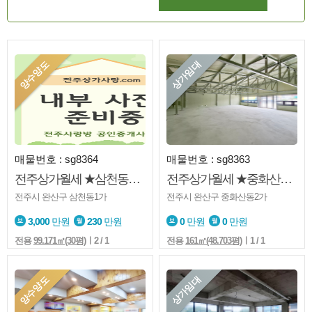
양수양도
상가임대
매물번호 : sg8364
매물번호 : sg8363
전주상가월세 ★삼천동1가★삼리단길★1층★메인거리★양수양도★권리금 有
전주상가월세 ★중화산동2가★금액협의★주차가능★도로변★음식점.★카페추천
전주시 완산구 삼천동1가
전주시 완산구 중화산동2가
3,000
만원
230
만원
0
만원
0
만원
전용
99.171㎡(30평)
ㅣ2 / 1
전용
161㎡(48.703평)
ㅣ1 / 1
양수양도
상가임대