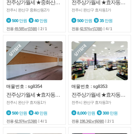
전주상가월세 ★중화산동2가★1층★학교앞★소매점★사무실★판매저믕
전주상가월세 ★효자동1가★1층★서부시장★도로변★판매점추천
전주시 완산구 중화산동2가
전주시 완산구 효자동1가
500
만원
40
만원
500
만원
35
만원
전용
49.585㎡(15평)
ㅣ2 / 1
전용
42.974㎡(13평)
ㅣ4 / 1
상가임대
상가임대
매물번호 : sg8354
매물번호 : sg8353
전주상가월세 ★효자동1가★1층★서부시장★도로변★판매점추천
전주상가월세 ★효자동3가★대로변★1층★대형주차장완비★판매점추천
전주시 완산구 효자동1가
전주시 완산구 효자동3가
500
만원
40
만원
8,000
만원
300
만원
전용
42.974㎡(13평)
ㅣ4 / 1
전용
198.342㎡(60평)
ㅣ2 / 1