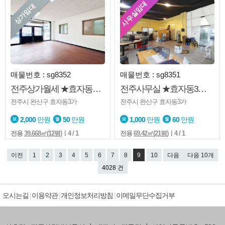
사무실임대
상가임대
매물번호 : sg8352
매물번호 : sg8351
전주상가월세 ★효자동3가★1층★도로변★내부화장실★주차가능
전주사무실 ★효자동3가★사무실★미용업★다른업종가능★도로변★주차편리
전주시 완산구 효자동3가
전주시 완산구 효자동3가
2,000
만원
50
만원
1,000
만원
60
만원
전용
39.668㎡(12평)
ㅣ4 / 1
전용
69.42㎡(21평)
ㅣ4 / 1
이전
1
2
3
4
5
6
7
8
9
10
다음
다음 10개
4028 건
오시는길
이용약관
개인정보처리방침
이메일무단수집거부