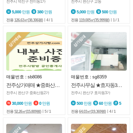
전주시 덕진구 전미동1가
전주시 완산구 교동
5,000
만원
380
만원
5,000
만원
500
만원
전용
126.63㎡(38.306평)
ㅣ4 / 1
전용
119.005㎡(35.999평)
ㅣ1 / 1
상가매매
상가임대
매물번호 : sb8086
매물번호 : sg8359
전주상가매매 ★중화산동2가★분할상가매매★임차중★아파트 주변
전주사무실 ★효자동3가★1층★사무실★판매점
전주시 완산구 중화산동2가
전주시 완산구 효자동3가
30,000
만원
0
만원
500
만원
60
만원
5
전용
52.26㎡(15.809평)
ㅣ5 / 1
전용
64.03㎡(19.369평)
ㅣ4 / 1
상가임대
양수양도