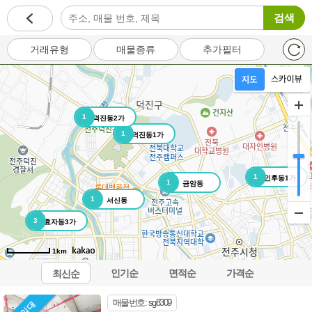
검색
거래유형
매물종류
추가필터
1
덕진동2가
1
덕진동1가
1
인후동1가
1
금암동
1
서신동
3
효자동3가
1km
인기순
면적순
가격순
최신순
오시는길
이용약관
개인정보처리방침
이메일무단수집거부
매물번호: sg8309