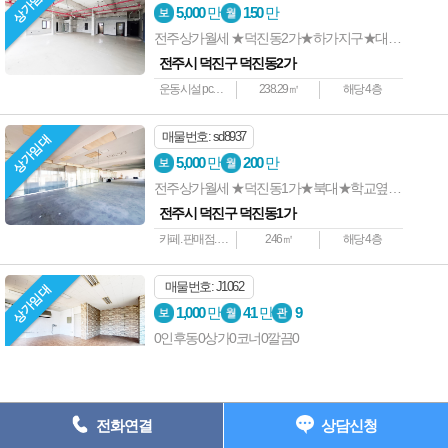
상가임대
상호명 : 전주사랑방부동산 ┃ 대표자 : 전준길 ┃ 사업자등록번호 : 538-
5,000
만
150
만
05-01907 ┃
전주상가월세 ★덕진동2가★하가지구★대로변★4층★운동시설★pc방등
주소: 전주시 완산구 중화산동2가 735-7 202호 ┃ 등록번호 : 45111-
전주시 덕진구 덕진동2가
2023-00001
운동시설 pc방등
238.29㎡
해당 4층
전화 : 063-227-1117 ┃ 팩스 : 063-224-1118 e-
mail : junkil3216@naver.com
매물번호: sd8937
상가임대
Copyright ⓒ 전주상가사랑 All Rights Reserved.
5,000
만
200
만
전주상가월세 ★덕진동1가★북대★학교옆★도로변★업종문의
063) 227-1117
전주시 덕진구 덕진동1가
카페. 판매점. 운동시설등
246㎡
해당 4층
매물번호: J1062
상가임대
1,000
만
41
만
9
0인후동0상가0코너0깔끔0
전주시 덕진구 인후동1가
사무실,미용업,게임시설,판매점
49.585㎡
해당 1층
전화연결
상담신청
매물번호: sd8699