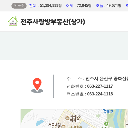
방문수
전체
:
51,394,999
명
어제
:
72,045
명
오늘
:
49,074
명
주 소 :
전주시 완산구 중화산동2가
전화번호 :
063-227-1117
팩스번호 :
063-224-1118