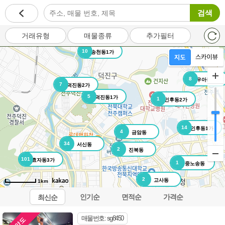
검색
거래유형
매물종류
추가필터
10
송천동1가
8
우아동3가
7
덕진동2가
5
덕진동1가
1
인후동2가
14
인후동1가
4
금암동
34
서신동
2
진북동
101
효자동3가
1
중노송동
2
고사동
1km
인기순
면적순
가격순
최신순
오시는길
이용약관
개인정보처리방침
이메일무단수집거부
매물번호: sg8450