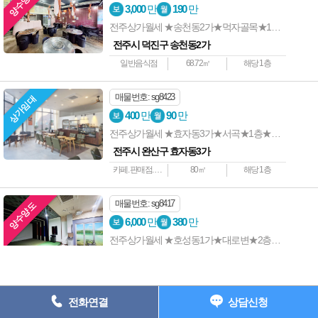
양수양도
상호명 : 전주사랑방부동산 ┃ 대표자 : 전준길 ┃ 사업자등록번호 : 538-
3,000
만
190
만
05-01907 ┃
전주상가월세 ★송천동2가★먹자골목★1층★양수양도★권리금有
주소: 전주시 완산구 중화산동2가 735-7 202호 ┃ 등록번호 : 45111-
전주시 덕진구 송천동2가
2023-00001
일반음식점
68.72㎡
해당 1층
전화 : 063-227-1117 ┃ 팩스 : 063-224-1118 e-
mail : junkil3216@naver.com
매물번호: sg8423
상가임대
Copyright ⓒ 전주상가사랑 All Rights Reserved.
400
만
90
만
전주상가월세 ★효자동3가★서곡★1층★코너상가★권리금有★타업종가능
063) 227-1117
전주시 완산구 효자동3가
카페. 판매점. 사무실등
80㎡
해당 1층
매물번호: sg8417
양수양도
6,000
만
380
만
전주상가월세 ★호성동1가★대로변★2층★엘베★주차장넓음★권리금有★스크린골프
전주시 덕진구 호성동1가
스크린골프
453.1㎡
해당 2층
전화연결
상담신청
매물번호: SJ9303