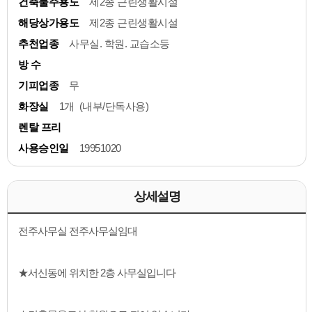
건축물주용도
제2종 근린생활시설
해당상가용도
제2종 근린생활시설
추천업종
사무실. 학원. 교습소등
방 수
기피업종
무
화장실
1개 (내부/단독사용)
렌탈 프리
사용승인일
19951020
상세설명
전주사무실 전주사무실임대
★서신동에 위치한 2층 사무실입니다