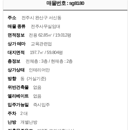
매물번호 : sg8180
주소
전주시 완산구 서신동
매물 종류
전주사무실임대
면적정보
전용 62.85㎡ / 19.012평
상가 테마
교육관련업
대지면적
197.7㎡ / 59.804평
층정보
전체층 : 3층 / 현재층 : 2층
상가상태
인테리어만
방향
동 (거실기준)
위반건축물
없음
엘리베이트
없음
입주가능일
즉시입주
주차
2 대
난방
개별난방