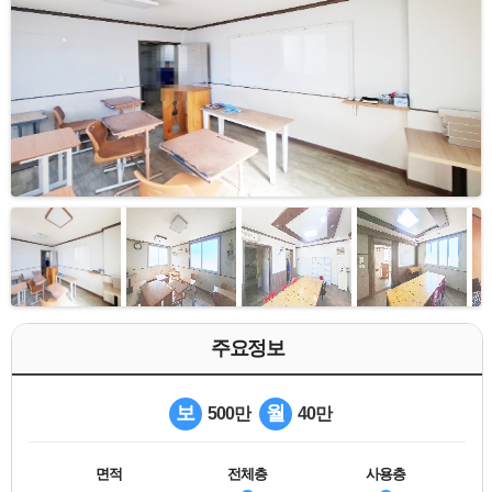
주요정보
보
월
500만
40만
면적
전체층
사용층