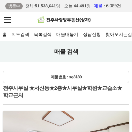
매물
: 6,089건
방문수
전체:
51,538,641
명
오늘:
44,491
명
홈
지도검색
목록검색
매물내놓기
상담신청
찾아오시는길
매물 검색
매물번호 : sg8180
전주사무실 ★서신동★2층★사무실★학원★교습소★
학교근처