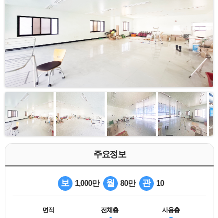
주요정보
보
월
관
1,000만
80만
10
면적
전체층
사용층