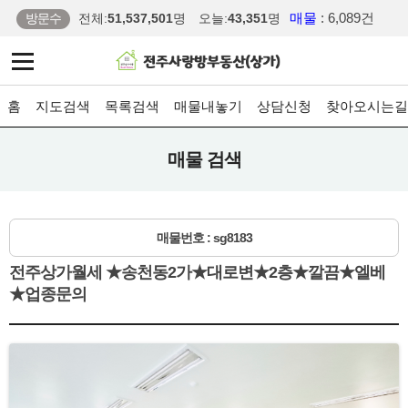
매물
: 6,089건
방문수
전체:
51,537,501
명
오늘:
43,351
명
홈
지도검색
목록검색
매물내놓기
상담신청
찾아오시는길
매물 검색
매물번호 : sg8183
전주상가월세 ★송천동2가★대로변★2층★깔끔★엘베
★업종문의