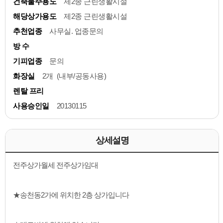
건축물주용도
제2종 근린생활시설
해당상가용도
제2종 근린생활시설
추천업종
사무실. 업종문의
방 수
기피업종
문의
화장실
2개 (내부/공동사용)
렌탈 프리
사용승인일
20130115
상세설명
전주상가월세 전주상가임대
★송천동2가에 위치한 2층 상가입니다