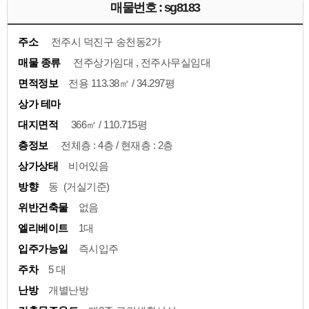
매물번호 : sg8183
주소
전주시 덕진구 송천동2가
매물 종류
전주상가임대 , 전주사무실임대
면적정보
전용 113.38㎡ / 34.297평
상가 테마
대지면적
366㎡ / 110.715평
층정보
전체층 : 4층 / 현재층 : 2층
상가상태
비어있음
방향
동 (거실기준)
위반건축물
없음
엘리베이트
1대
입주가능일
즉시입주
주차
5 대
난방
개별난방