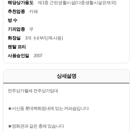
해당상가용도
제1종 근린생활시설(다중생활시설은제외)
추천업종
카페
방 수
기피업종
무
화장실
3개 (내부/단독사용)
렌탈 프리
사용승인일
2007
상세설명
전주상가월세 전주상가임대
★서신동 롯데백화점내에 있는 커파숍입니다
★영화관과 같은 충에 있습니다