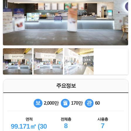
주요정보
보
월
관
2,000만
170만
60
면적
전체층
사용층
8
7
99.171㎡ (30