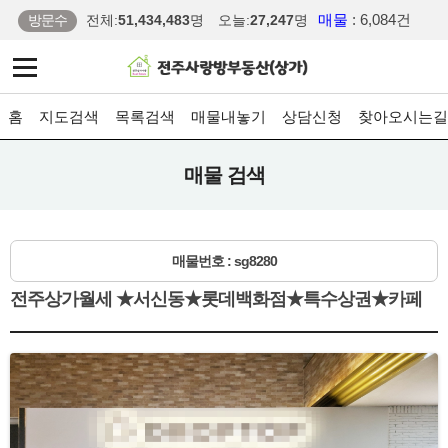
매물
: 6,084건
방문수
전체:
51,434,483
명
오늘:
27,247
명
홈
지도검색
목록검색
매물내놓기
상담신청
찾아오시는길
매물 검색
매물번호 : sg8280
전주상가월세 ★서신동★롯데백화점★특수상권★카페