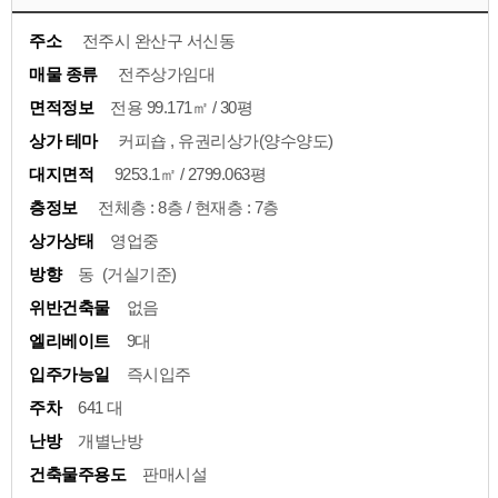
주소
전주시 완산구 서신동
매물 종류
전주상가임대
면적정보
전용 99.171㎡ / 30평
상가 테마
커피숍 , 유권리상가(양수양도)
대지면적
9253.1㎡ / 2799.063평
층정보
전체층 : 8층 / 현재층 : 7층
상가상태
영업중
방향
동 (거실기준)
위반건축물
없음
엘리베이트
9대
입주가능일
즉시입주
주차
641 대
난방
개별난방
건축물주용도
판매시설