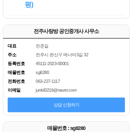
평)
전주사랑방 공인중개사 사무소
대표
전준길
주소
전주시 완산구 메너머3길 32
등록번호
45111-2023-00001
매물번호
sg8280
전화번호
063-227-1117
이메일
junkil3216@naver.com
상담 신청하기
매물번호 : sg8280