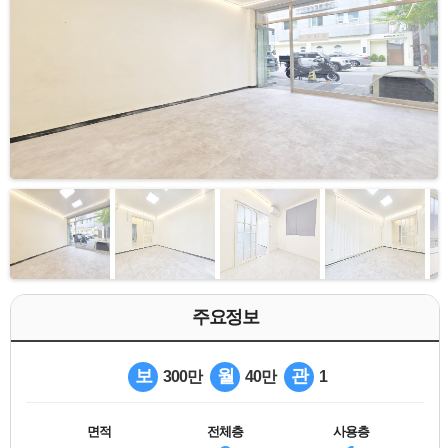
주요정보
보
월
관
300만
40만
1
면적
전체층
사용층