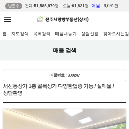
매물
: 6,091건
방문수
전체:
51,585,970
명
오늘:
91,821
명
홈
지도검색
목록검색
매물내놓기
상담신청
찾아오시는길
매물 검색
매물번호 : SJ9247
서신동상가 1층 골목상가 다양한업종 가능 / 실매물 /
상담환영