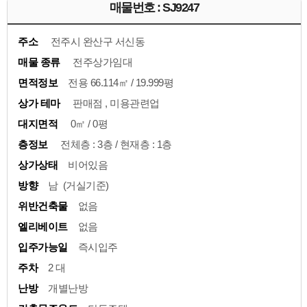
매물번호 : SJ9247
주소
전주시 완산구 서신동
매물 종류
전주상가임대
면적정보
전용 66.114㎡ / 19.999평
상가 테마
판매점 , 미용관련업
대지면적
0㎡ / 0평
층정보
전체층 : 3층 / 현재층 : 1층
상가상태
비어있음
방향
남 (거실기준)
위반건축물
없음
엘리베이트
없음
입주가능일
즉시입주
주차
2 대
난방
개별난방