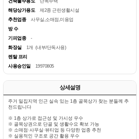
건축물주용도
단독주택
해당상가용도
제2종 근린생활시설
추천업종
사무실,소매점,미용업
방 수
기피업종
-
화장실
1개 (내부/단독사용)
렌탈 프리
사용승인일
19970805
상세설명
주거 밀집지역 인근 실속 있는 1층 골목상가 찾는 분들께 추
천드립니다
※ 1층 상가로 접근성 및 가시성 우수
※ 골목상권으로 단골 및 생활수요 확보 가능
※ 소매점·사무실·뷰티업 등 다양한 업종 추천
※ 실용적인 구조로 공간 활용 우수