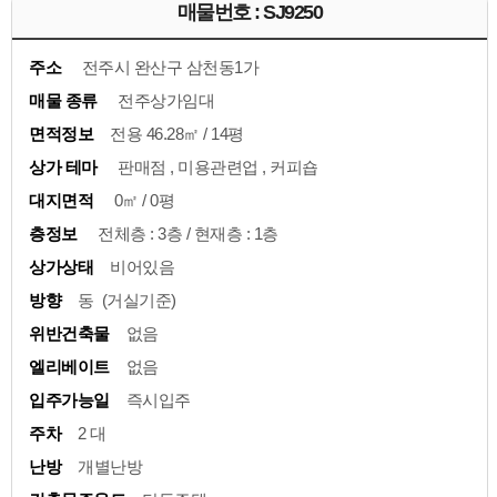
매물번호 : SJ9250
주소
전주시 완산구 삼천동1가
매물 종류
전주상가임대
면적정보
전용 46.28㎡ / 14평
상가 테마
판매점 , 미용관련업 , 커피숍
대지면적
0㎡ / 0평
층정보
전체층 : 3층 / 현재층 : 1층
상가상태
비어있음
방향
동 (거실기준)
위반건축물
없음
엘리베이트
없음
입주가능일
즉시입주
주차
2 대
난방
개별난방