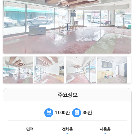
주요정보
보
월
1,000만
35만
면적
전체층
사용층