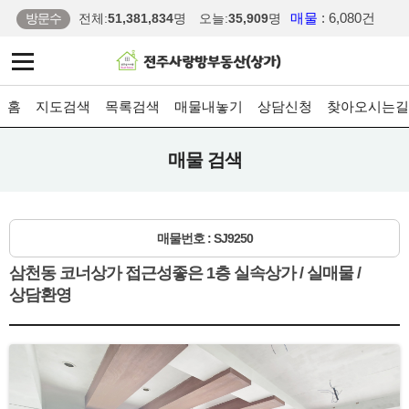
매물
: 6,080건
방문수
전체:
51,381,834
명
오늘:
35,909
명
홈
지도검색
목록검색
매물내놓기
상담신청
찾아오시는길
매물 검색
매물번호 : SJ9250
삼천동 코너상가 접근성좋은 1층 실속상가 / 실매물 /
상담환영