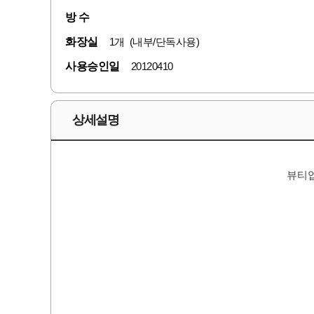
방 수
화장실
1개 (내부/단독사용)
사용승인일
20120410
상세설명
뷰티업