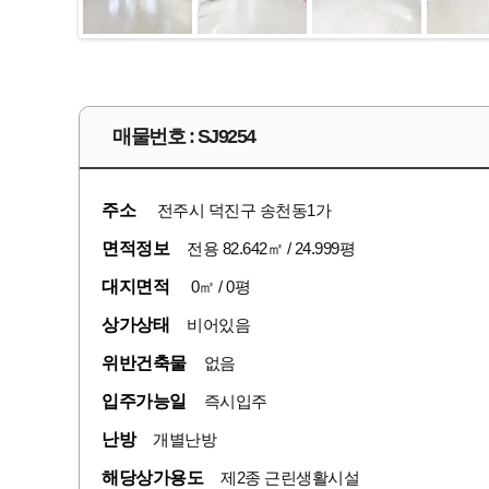
매물번호 : SJ9254
주소
전주시 덕진구 송천동1가
면적정보
전용 82.642㎡ / 24.999평
대지면적
0㎡ / 0평
상가상태
비어있음
위반건축물
없음
입주가능일
즉시입주
난방
개별난방
해당상가용도
제2종 근린생활시설