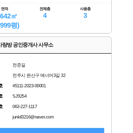
면적
전체층
사용층
4
3
.642㎡
.999평)
사랑방 공인중개사 사무소
전준길
전주시 완산구 메너머3길 32
호
45111-2023-00001
호
SJ9254
호
063-227-1117
junkil3216@naver.com