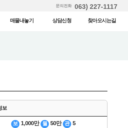
063) 227-1117
문의전화
매물내놓기
상담신청
찾아오시는길
정보
1,000만
50만
5
보
월
관