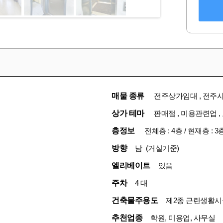
매물 종류
전주상가임대 , 전주
상가 테마
판매점 , 미용관련업 
층정보
전체층 : 4층 / 현재층 : 3
방향
남 (거실기준)
엘리베이트
있음
주차
4 대
건축물주용도
제2종 근린생활시
추천업종
학원, 미용업, 사무실