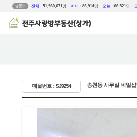
방문수
전체
:
51,560,671
명
어제
:
86,914
명
오늘
:
66,521
명
송천동 사무실 네일샵 
매물번호 : SJ9254