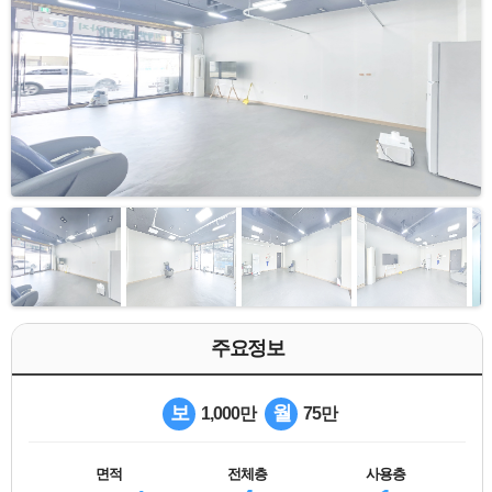
주요정보
보
월
1,000만
75만
면적
전체층
사용층