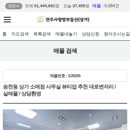
매물
: 6,084건
방문수
전체:
51,444,691
명
오늘:
37,455
명
홈
지도검색
목록검색
매물내놓기
상담신청
찾아오시는길
매물 검색
매물번호 : SJ9255
송천동 상가 소매점 사무실 뷰티업 추천 대로변자리 /
실매물 / 상담환영