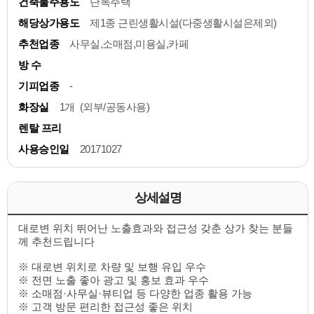
건축물주용도
단독주택
해당상가용도
제1종 근린생활시설(다중생활시설은제외)
추천업종
사무실,소매점,미용실,카페
방 수
기피업종
-
화장실
1개 (외부/공동사용)
렌탈 프리
사용승인일
20171027
상세설명
대로변 위치 뛰어난 노출효과와 접근성 갖춘 상가 찾는 분들
께 추천드립니다
※ 대로변 위치로 차량 및 보행 유입 우수
※ 전면 노출 좋아 광고 및 홍보 효과 우수
※ 소매점·사무실·뷰티업 등 다양한 업종 활용 가능
※ 고객 방문 편리한 접근성 좋은 위치