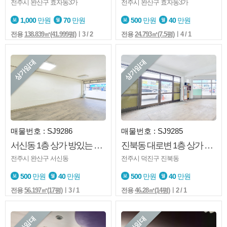
전주시 완산구 효자동3가
전주시 완산구 효자동3가
1,000
만원
70
만원
500
만원
40
만원
전용
138.839㎡(41.999평)
ㅣ3 / 2
전용
24.793㎡(7.5평)
ㅣ4 / 1
상가임대
상가임대
매물번호 : SJ9286
매물번호 : SJ9285
서신동 1층 상가 방있는 구조 다양한업종 추천
진북동 대로변 1층 상가 노출좋은 가성비 매물
전주시 완산구 서신동
전주시 덕진구 진북동
500
만원
40
만원
500
만원
40
만원
전용
56.197㎡(17평)
ㅣ3 / 1
전용
46.28㎡(14평)
ㅣ2 / 1
상가임대
상가임대