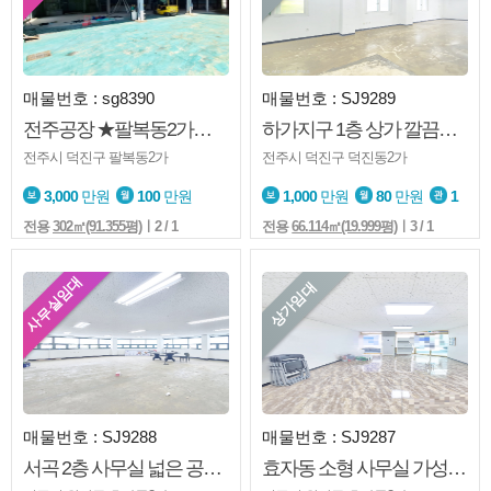
매물번호 : sg8390
매물번호 : SJ9289
전주공장 ★팔복동2가★공장★창고★사무실있음★전체사용
하가지구 1층 상가 깔끔한 인테리어 가성비 좋은 추천매물
전주시 덕진구 팔복동2가
전주시 덕진구 덕진동2가
3,000
만원
100
만원
1,000
만원
80
만원
1
전용
302㎡(91.355평)
ㅣ2 / 1
전용
66.114㎡(19.999평)
ㅣ3 / 1
사무실임대
상가임대
매물번호 : SJ9288
매물번호 : SJ9287
서곡 2층 사무실 넓은 공간 다양한 업종 추천
효자동 소형 사무실 가성비 좋은 뷰티샵 추천 매물