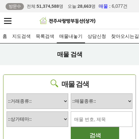
매물
: 6,077건
방문수
전체:
51,374,588
명
오늘:
28,663
명
홈
지도검색
목록검색
매물내놓기
상담신청
찾아오시는길
매물 검색
매물 검색