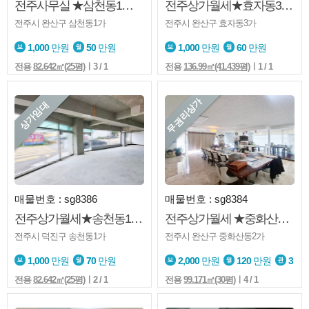
전주사무실 ★삼천동1가★1층★소매점★사무실★
전주상가월세★효자동3가★서곡★2층★사무실★타업종문의
전주시 완산구 삼천동1가
전주시 완산구 효자동3가
1,000
만원
50
만원
1,000
만원
60
만원
전용
82.642㎡(25평)
ㅣ3 / 1
전용
136.99㎡(41.439평)
ㅣ1 / 1
무권리상가
상가임대
매물번호 : sg8386
매물번호 : sg8384
전주상가월세★송천동1가★1층★코너상가★음식점★아파트.학교앞
전주상가월세 ★중화산동2가★소품샵★판매점★무권리금★내부화장실★주차편리
전주시 덕진구 송천동1가
전주시 완산구 중화산동2가
1,000
만원
70
만원
2,000
만원
120
만원
3
전용
82.642㎡(25평)
ㅣ2 / 1
전용
99.171㎡(30평)
ㅣ4 / 1