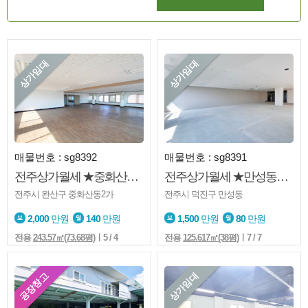
상가임대
상가임대
매물번호 : sg8392
매물번호 : sg8391
전주상가월세 ★중화산동2가★4층★엘베★가성비굿
전주상가월세 ★만성동★7층★학원★업종문의★테라스
전주시 완산구 중화산동2가
전주시 덕진구 만성동
2,000
만원
140
만원
1,500
만원
80
만원
전용
243.57㎡(73.68평)
ㅣ5 / 4
전용
125.617㎡(38평)
ㅣ7 / 7
공장창고
상가임대