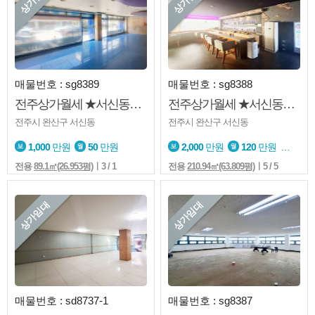
매물번호 : sg8389
매물번호 : sg8388
전주상가월세 ★서신동★1층★판매점★사무실등
전주상가월세 ★서신동★BAR★양수양도★찾기쉬운 위치
전주시 완산구 서신동
전주시 완산구 서신동
1,000
만원
50
만원
2,000
만원
120
만원
23
전용
89.1㎡(26.953평)
ㅣ3 / 1
전용
210.94㎡(63.809평)
ㅣ5 / 5
상가임대
상가임대
매물번호 : sd8737-1
매물번호 : sg8387