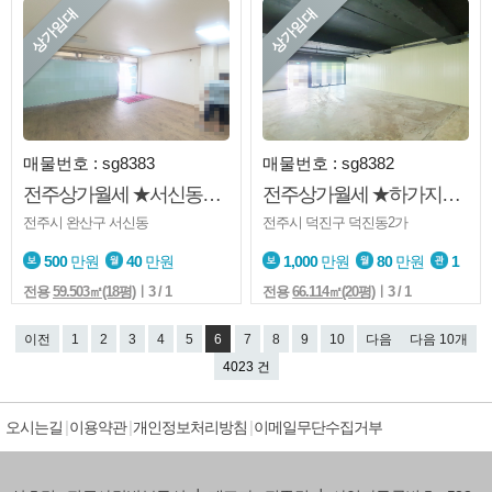
상가임대
상가임대
매물번호 : sg8383
매물번호 : sg8382
전주상가월세 ★서신동★1층상가★사무실★소매점★생활가능★내부화장실
전주상가월세 ★하가지구★1층★가시성굿★소매점★미용업★내부화장실
전주시 완산구 서신동
전주시 덕진구 덕진동2가
500
만원
40
만원
1,000
만원
80
만원
1
전용
59.503㎡(18평)
ㅣ3 / 1
전용
66.114㎡(20평)
ㅣ3 / 1
이전
1
2
3
4
5
6
7
8
9
10
다음
다음 10개
4023 건
오시는길
이용약관
개인정보처리방침
이메일무단수집거부