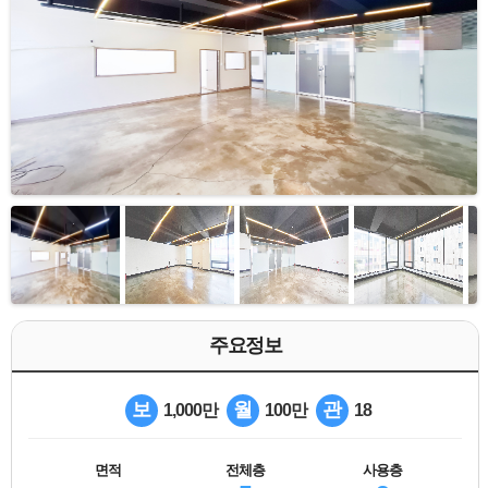
주요정보
보
월
관
1,000만
100만
18
면적
전체층
사용층