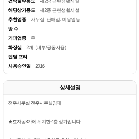
건축물주용도
제2종 근린생활시설
해당상가용도
제2종 근린생활시설
추천업종
사무실. 판매점. 미용업등
방 수
기피업종
무
화장실
2개 (내부/공동사용)
렌탈 프리
사용승인일
2016
상세설명
전주사무실 전주사무실임대
★효자동3가에 위치한 4층 상가입니다