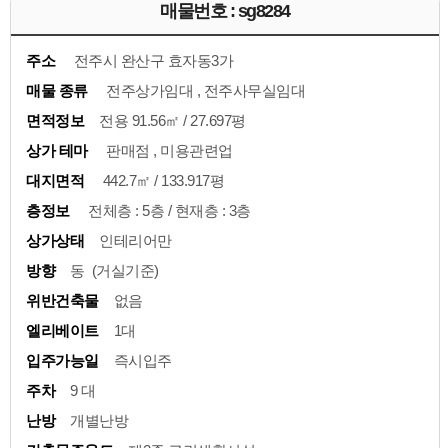
매물번호 : sg8284
주소
전주시 완산구 효자동3가
매물 종류
전주상가임대 , 전주사무실임대
면적정보
전용 91.56㎡ / 27.697평
상가 테마
판매점 , 미용관련업
대지면적
442.7㎡ / 133.917평
층정보
전체층 : 5층 / 현재층 : 3층
상가상태
인테리어만
방향
동 (거실기준)
위반건축물
없음
엘리베이트
1대
입주가능일
즉시입주
주차
9 대
난방
개별난방