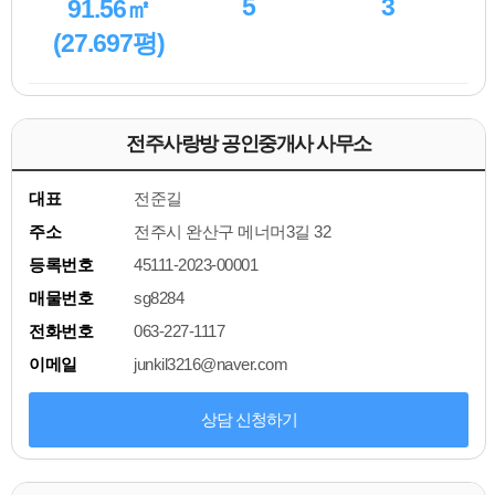
5
3
91.56㎡
(27.697평)
전주사랑방 공인중개사 사무소
대표
전준길
주소
전주시 완산구 메너머3길 32
등록번호
45111-2023-00001
매물번호
sg8284
전화번호
063-227-1117
이메일
junkil3216@naver.com
상담 신청하기