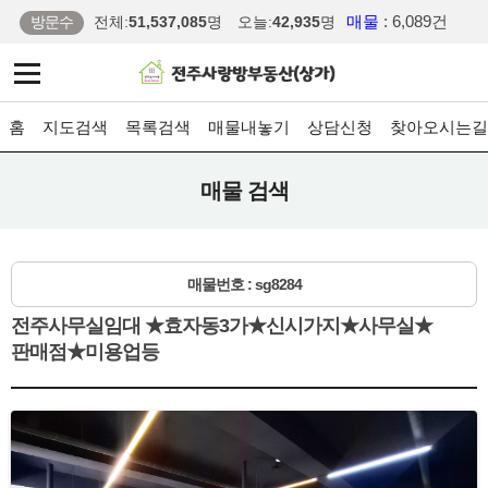
매물
: 6,089건
방문수
전체:
51,537,085
명
오늘:
42,935
명
홈
지도검색
목록검색
매물내놓기
상담신청
찾아오시는길
매물 검색
매물번호 : sg8284
전주사무실임대 ★효자동3가★신시가지★사무실★
판매점★미용업등