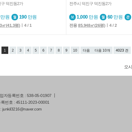
진구 덕진동2가
전주시 덕진구 덕진동2가
만원
190
만원
1,000
만원
60
만원
53㎡(41.3평)
ㅣ4 / 1
전용
85.948㎡(26평)
ㅣ4 / 2
1
2
3
4
5
6
7
8
9
10
다음
다음 10개
4023 건
오
등록번호 : 538-05-01907 ┃
호 : 45111-2023-00001
: junkil3216@naver.com