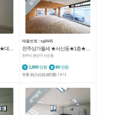
매물번호 : sg8445
전주상가월세 ★효자동3가★대로변★코너건물
전주상가월세 ★서신동★1층★학교옆★사무실★미용업
전주시 완산구 서신동
1,000
만원
60
만원
전용
34.7㎡(10.497평)
ㅣ4 / 1
상가임대