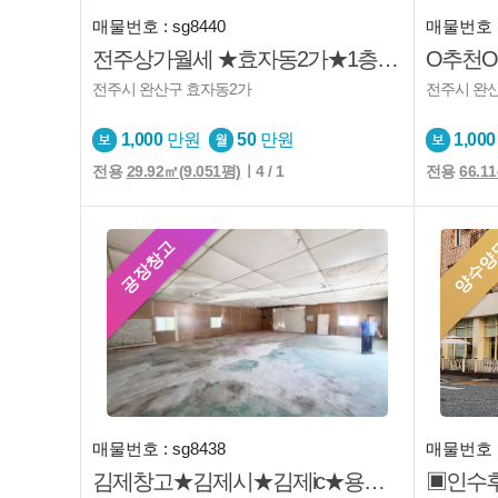
매물번호 : sg8440
매물번호 :
전주상가월세 ★효자동2가★1층상가★깔끔★사무실★소매점등
전주시 완산구 효자동2가
전주시 완
1,000
만원
50
만원
1,000
전용
29.92㎡(9.051평)
ㅣ4 / 1
전용
66.1
공장창고
양수양
매물번호 : sg8438
매물번호 :
김제창고★김제시★김제ic★용지리★창고형★사무실★마당넓음