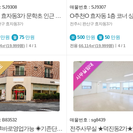
 SJ9308
매물번호 : SJ9307
O추천O 효자동3가 문학초 인근 주자편리 대로변 상가 추천매물
산구 효자동3가
전주시 완산구 효자동3가
만원
75
만원
500
만원
50
만원
14㎡(19.999평)
ㅣ4 / 1
전용
66.114㎡(19.999평)
ㅣ4 / 1
사무실임대
도
 B83532
매물번호 : sg8439
▣인수후바로영업가능 ◈기존단골고객많음◎인근에 대단지 아파트 확장 ◐코너자리◐올리모델링