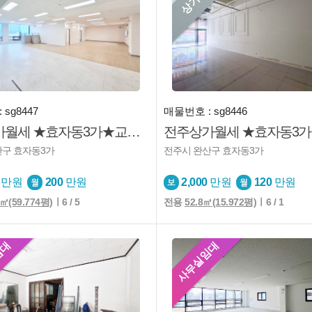
sg8447
매물번호 : sg8446
전주상가월세 ★효자동3가★교육업★운동시설★사무실등
산구 효자동3가
전주시 완산구 효자동3가
만원
200
만원
2,000
만원
120
만원
6㎡(59.774평)
ㅣ6 / 5
전용
52.8㎡(15.972평)
ㅣ6 / 1
임대
사무실임대