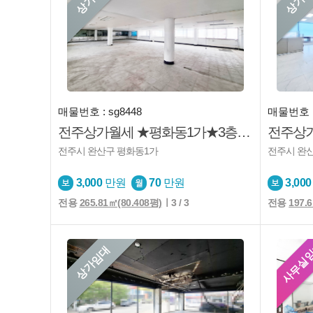
매물번호 : sg8448
매물번호 : 
전주상가월세 ★평화동1가★3층★사무실★교육업★운동시설등
전주시 완산구 평화동1가
전주시 완
3,000
만원
70
만원
3,000
전용
265.81㎡(80.408평)
ㅣ3 / 3
전용
197.
사무실
상가임대