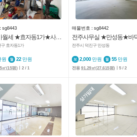
sg8443
매물번호 : sg8442
전주상가월세 ★효자동1가★사무실★내부화장실
산구 효자동1가
전주시 덕진구 만성동
만원
22
만원
2,000
만원
55
만원
85㎡(15평)
ㅣ2 / 1
전용
91.29㎡(27.615평)
ㅣ5 / 2
대
상가임대