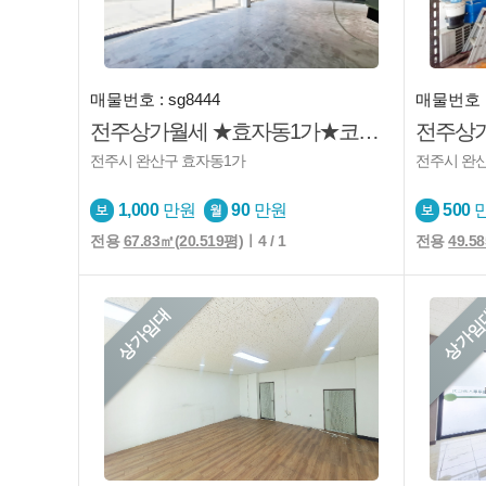
매물번호 : sg8444
매물번호 : 
전주상가월세 ★효자동1가★코너상가★가시성굿★카페★소매점★미용업등
전주시 완산구 효자동1가
전주시 완
1,000
만원
90
만원
500
전용
67.83㎡(20.519평)
ㅣ4 / 1
전용
49.5
상가임대
상가임