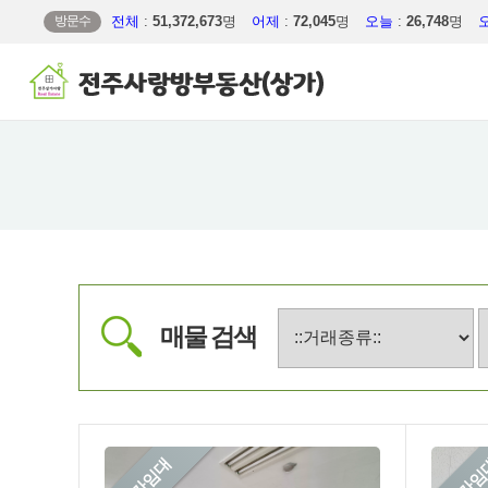
방문수
전체
:
51,372,673
명
어제
:
72,045
명
오늘
:
26,748
명
매물 검색
상가임대
상가임