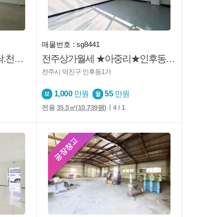
매물번호 : sg8441
전주사무실 ★만성동★바닥.천장시공완료★법원앞★깔끔한★가성비짱★보증금월세조정가능
전주상가월세 ★아중리★인후동1가★도로변★1층★깔끔★주차가능
전주시 덕진구 인후동1가
1,000
만원
55
만원
전용
35.5㎡(10.739평)
ㅣ4 / 1
공장창고