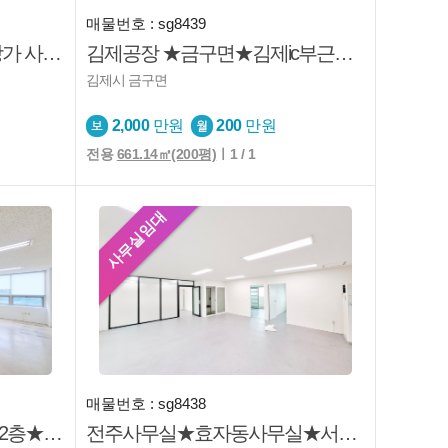
매물번호 : sg8439
O추천O 효자동 1층 코너 상가 사무실·뷰티업 추천매물
김제공장 ★금구면★김제ic부근★용도상공장★마당넓음
김제시 금구면
2,000
만원
200
만원
전용
661.14㎡(200평)
ㅣ1 / 1
사무실임대
매물번호 : sg8438
전주사무실 ★덕진동2가★2층★사무실★엘베★주차편리
전주사무실★효자동사무실★서곡★주차가능★넓음★방분리★내부화자실