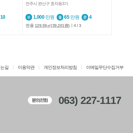
전주시 완산구 효자동3가
10
1,000
만원
65
만원
4
전용
129.59㎡(39.201평)
ㅣ4 / 3
시는길
이용약관
개인정보처리방침
이메일무단수집거부
063) 227-1117