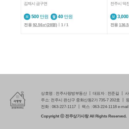
김제시 금구면
전주시 덕
500
만원
40
만원
3,000
전용
92.56㎡(28평)
ㅣ1 / 1
전용
136.
상호명 : 전주사랑방부동산 ┃ 대표자 : 전준길 ┃ 사업자
주소: 전주시 완산구 중화산동2가 735-7 202호 ┃ 등록번
전화 : 063-227-1117 ┃ 팩스 : 063-224-1118 e-mail 
Copyright ⓒ 전주상가사랑 All Rights Reserved.