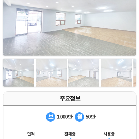
주요정보
보
월
1,000만
50만
면적
전체층
사용층