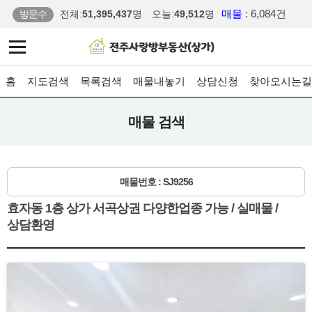
매물
: 6,084건
방문수
전체:
51,395,437
명
오늘:
49,512
명
홈
지도검색
목록검색
매물내놓기
상담신청
찾아오시는길
매물 검색
매물번호 : SJ9256
효자동 1층 상가 서곡상권 다양한업종 가능 / 실매물 /
상담환영