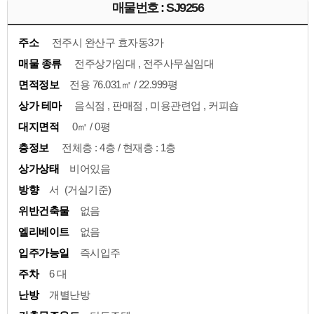
매물번호 : SJ9256
주소
전주시 완산구 효자동3가
매물 종류
전주상가임대 , 전주사무실임대
면적정보
전용 76.031㎡ / 22.999평
상가 테마
음식점 , 판매점 , 미용관련업 , 커피숍
대지면적
0㎡ / 0평
층정보
전체층 : 4층 / 현재층 : 1층
상가상태
비어있음
방향
서 (거실기준)
위반건축물
없음
엘리베이트
없음
입주가능일
즉시입주
주차
6 대
난방
개별난방