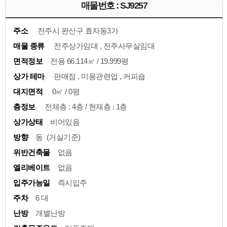
매물번호 : SJ9257
주소
전주시 완산구 효자동3가
매물 종류
전주상가임대 , 전주사무실임대
면적정보
전용 66.114㎡ / 19.999평
상가 테마
판매점 , 미용관련업 , 커피숍
대지면적
0㎡ / 0평
층정보
전체층 : 4층 / 현재층 : 1층
상가상태
비어있음
방향
동 (거실기준)
위반건축물
없음
엘리베이트
없음
입주가능일
즉시입주
주차
6 대
난방
개별난방