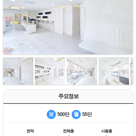
주요정보
보
월
500만
55만
면적
전체층
사용층