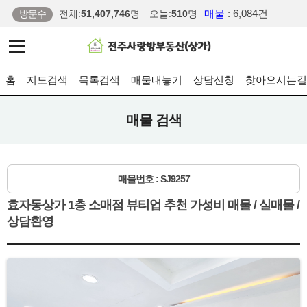
매물
: 6,084건
방문수
전체:
51,407,746
명
오늘:
510
명
홈
지도검색
목록검색
매물내놓기
상담신청
찾아오시는길
매물 검색
매물번호 : SJ9257
효자동상가 1층 소매점 뷰티업 추천 가성비 매물 / 실매물 /
상담환영