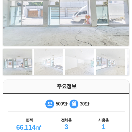
주요정보
보
월
500만
30만
면적
전체층
사용층
3
1
66.114㎡