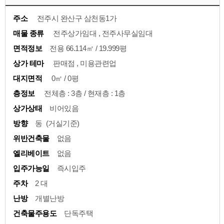
주소
전주시 완산구 삼천동1가
매물 종류
전주상가임대 , 전주사무실임대
면적정보
전용 66.114㎡ / 19.999평
상가 테마
판매점 , 미용관련업
대지면적
0㎡ / 0평
층정보
전체층 : 3층 / 현재층 : 1층
상가상태
비어있음
방향
동 (거실기준)
위반건축물
없음
엘리베이트
없음
입주가능일
즉시입주
주차
2 대
난방
개별난방
건축물주용도
단독주택