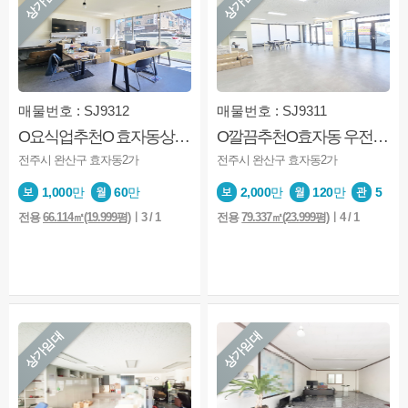
상가임대
상가임대
매물번호 : SJ9312
매물번호 : SJ9311
O요식업추천O 효자동상가 전주대상권 치킨집 창업 추천 무권리 매물
O깔끔추천O효자동 우전초 상가 깔끔한 인테리어 추천매물
전주시 완산구 효자동2가
전주시 완산구 효자동2가
1,000
만
60
만
2,000
만
120
만
5
전용
66.114㎡(19.999평)
ㅣ3 / 1
전용
79.337㎡(23.999평)
ㅣ4 / 1
상가임대
상가임대