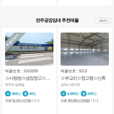
전주공장임대 추천매물
무권리상가
매물번호 : 1010209
매물번호 : 9213
☆사랑방☆냉장창고☆삼례ic☆식품창고☆우유대리점
☆부교리☆창고형☆신축
완주군 삼례읍
김제시 용지면
300
만
40
만
3,000
만
220
만
전용
56.197㎡(17평)
ㅣ1 / 1
전용
495.855㎡(150평)
ㅣ1 / 1