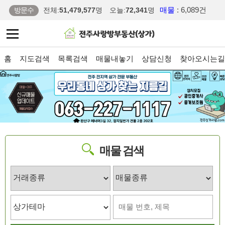
매물
: 6,089건
방문수
전체:
51,479,577
명
오늘:
72,341
명
홈
지도검색
목록검색
매물내놓기
상담신청
찾아오시는길
매물 검색