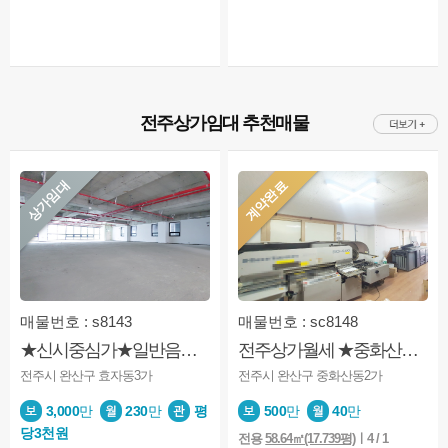
전주상가임대 추천매물
상가임대
계약완료
매물번호 : s8143
매물번호 : sc8148
★신시중심가★일반음식점용도★판매점.상점 가능★깔끔★상가매매
전주상가월세 ★중화산동★1층★사무실★상가★내부화장실★가성비굿
전주시 완산구 효자동3가
전주시 완산구 중화산동2가
3,000
만
230
만
평
500
만
40
만
당3천원
전용
58.64㎡(17.739평)
ㅣ4 / 1