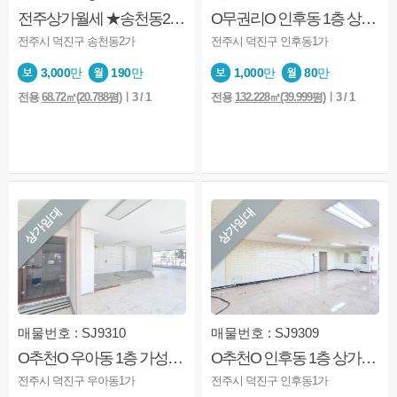
전주상가월세 ★송천동2가★먹자골목★1층★양수양도★권리금有
O무권리O 인후동 1층 상가 가맥집·음식점 추천매물
전주시 덕진구 송천동2가
전주시 덕진구 인후동1가
3,000
만
190
만
1,000
만
80
만
전용
68.72㎡(20.788평)
ㅣ3 / 1
전용
132.228㎡(39.999평)
ㅣ3 / 1
상가임대
상가임대
매물번호 : SJ9310
매물번호 : SJ9309
O추천O 우아동 1층 가성비 상가 아중초 다양한 업종 가능
O추천O 인후동 1층 상가 사무실·뷰티업 가성비 우수
전주시 덕진구 우아동1가
전주시 덕진구 인후동1가