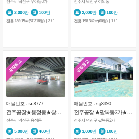
전주시 덕진구 우아동3가
전주시 덕진구 여의동
2,000
만
100
만
2,000
만
100
만
전용
189.15㎡(57.218평)
ㅣ2 / 1
전용
198.342㎡(60평)
ㅣ1 / 1
공장창고
공장창고
매물번호 : sc8777
매물번호 : sg8390
전주공장★용정동★창고★건물통★3층구획★마당넓음★화물용엘베있음
전주공장 ★팔복동2가★공장★창고★사무실있음★전체사용
전주시 덕진구 용정동
전주시 덕진구 팔복동2가
5,000
만
400
만
3,000
만
100
만