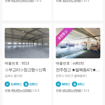
전용
492.8㎡(149.072평)
ㅣ1 / 1
전용
302㎡(91.355평)
ㅣ2 / 1
공장창고
매물번호 : 9213
매물번호 : sd8192
☆부교리☆창고형☆신축
전주창고 ★팔복동4가★창고★사무실★용도상공장
김제시 용지면
전주시 덕진구 팔복동4가
3,000
만
220
만
500
만
65
만
전용
495.855㎡(150평)
ㅣ1 / 1
전용
165.285㎡(50평)
ㅣ1 / 1