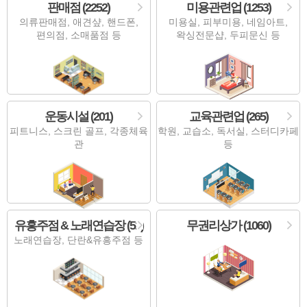
판매점 (2252)
미용관련업 (1253)
의류판매점, 애견샾, 핸드폰,
미용실, 피부미용, 네임아트,
편의점, 소매품점 등
왁싱전문샵, 두피문신 등
운동시설 (201)
교육관련업 (265)
피트니스, 스크린 골프, 각종체육
학원, 교습소, 독서실, 스터디카페
관
등
유흥주점 & 노래연습장 (51)
무권리상가 (1060)
노래연습장, 단란&유흥주점 등