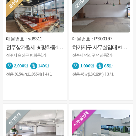
양수양도
상가임대
매물번호 : sd8311
매물번호 : PS00197
전주상가월세 ★평화동1가★평화동사거리★횟집★권리금저렴★배달상가★매출좋음
하가지구 사무실임대 //1층 //상태최상
전주시 완산구 평화동1가
전주시 덕진구 덕진동2가
2,000
만
140
만
1,000
만
65
만
전용
36.54㎡(11.053평)
ㅣ4 / 1
전용
45㎡(13.612평)
ㅣ3 / 1
사무실임대
상가임대