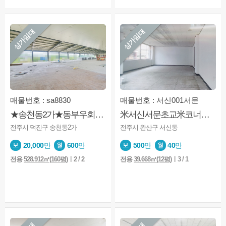
상가임대
상가임대
매물번호 : sa8830
매물번호 : 서신001서문
★송천동2가★동부우회대로변★2층★분할가능★주차장넓음★현재 용도변경공사중
米서신서문초교米코너자리 米저렴한월세 米계약임박 米득템
전주시 덕진구 송천동2가
전주시 완산구 서신동
20,000
만
600
만
500
만
40
만
전용
528.912㎡(160평)
ㅣ2 / 2
전용
39.668㎡(12평)
ㅣ3 / 1