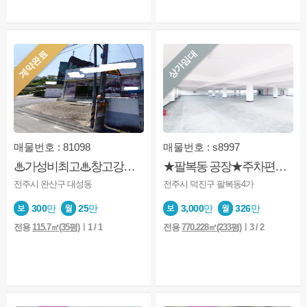
계약완료
상가임대
매물번호 : 81098
매물번호 : s8997
♨가성비최고♨창고강추♨접근성 좋음♨
★팔복동 공장★주차편리★화물엘레베이터★용도상공장
전주시 완산구 대성동
전주시 덕진구 팔복동4가
300
만
25
만
3,000
만
326
만
전용
115.7㎡(35평)
ㅣ1 / 1
전용
770.228㎡(233평)
ㅣ3 / 2