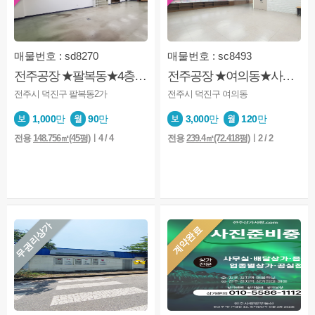
매물번호 : sd8270
매물번호 : sc8493
전주공장 ★팔복동★4층★사무실★용도 공장★ 공장가능
전주공장 ★여의동★사무실★용도 공장★공장형사무실★무권리금
전주시 덕진구 팔복동2가
전주시 덕진구 여의동
1,000
만
90
만
3,000
만
120
만
전용
148.756㎡(45평)
ㅣ4 / 4
전용
239.4㎡(72.418평)
ㅣ2 / 2
무권리상가
계약완료