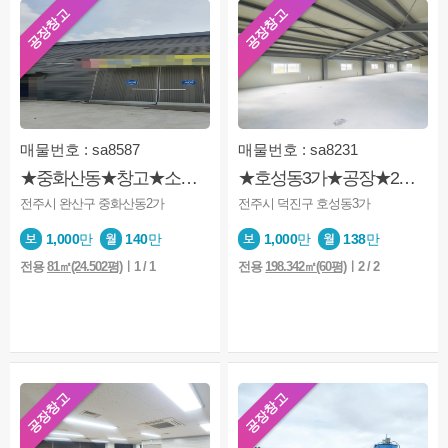
공장창고
공장창고
매물번호 : sa8587
매물번호 : sa8231
★중화산동★창고★소매점.★공장★
★호성동3가★공장★2층★넓은주차장★2종근생★신축
전주시 완산구 중화산동2가
전주시 덕진구 호성동3가
1,000
만
140
만
1,000
만
138
만
전용
81㎡(24.502평)
ㅣ1 / 1
전용
198.342㎡(60평)
ㅣ2 / 2
공장창고
공장창고