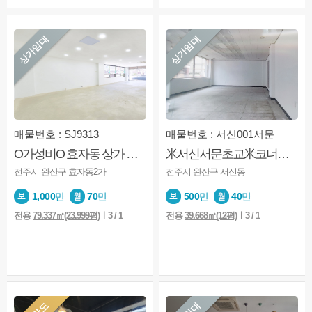
상가임대
상가임대
매물번호 : SJ9313
매물번호 : 서신001서문
O가성비O 효자동 상가 전주대 상권 가성비 좋은 추천매물
米서신서문초교米코너자리 米저렴한월세 米계약임박 米득템
전주시 완산구 효자동2가
전주시 완산구 서신동
1,000
만
70
만
500
만
40
만
전용
79.337㎡(23.999평)
ㅣ3 / 1
전용
39.668㎡(12평)
ㅣ3 / 1