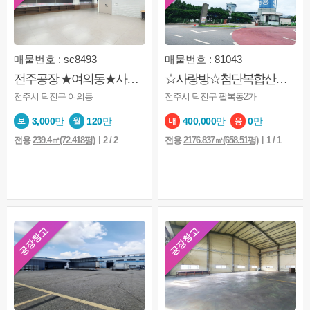
매물번호 : sc8493
매물번호 : 81043
전주공장 ★여의동★사무실★용도 공장★공장형사무실★무권리금
☆사랑방☆첨단복합산업단지☆잡종지 약 1861평
전주시 덕진구 여의동
전주시 덕진구 팔복동2가
3,000
만
120
만
400,000
만
0
만
전용
239.4㎡(72.418평)
ㅣ2 / 2
전용
2176.837㎡(658.51평)
ㅣ1 / 1
공장창고
공장창고