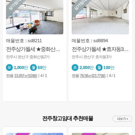
상가임대
상가임대
매물번호 : sd8211
매물번호 : sd8894
전주상가월세 ★중화산동2가★1층★도로변★유동차량,인구 多
전주상가월세 ★효자동3가★문학초부근★코너상가★1층★도로변
전주시 완산구 중화산동2가
전주시 완산구 효자동3가
1,000
만
60
만
2,000
만
100
만
전용
33.057㎡(10평)
ㅣ4 / 1
전용
78.58㎡(23.77평)
ㅣ4 / 1
전주창고임대 추천매물