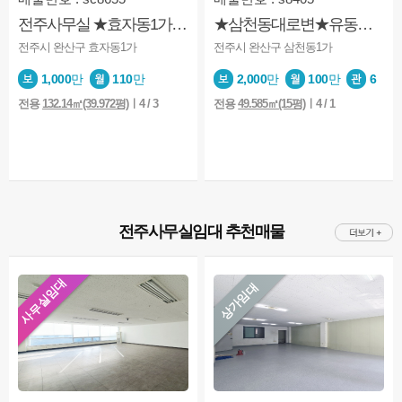
전주사무실 ★효자동1가★깔끔★시스템에어컨★엘베★주차가능
★삼천동대로변★유동인구多★주차편리★카페추천★보증금조정가능
전주시 완산구 효자동1가
전주시 완산구 삼천동1가
1,000
만
110
만
2,000
만
100
만
6
전용
132.14㎡(39.972평)
ㅣ4 / 3
전용
49.585㎡(15평)
ㅣ4 / 1
전주사무실임대 추천매물
사무실임대
상가임대