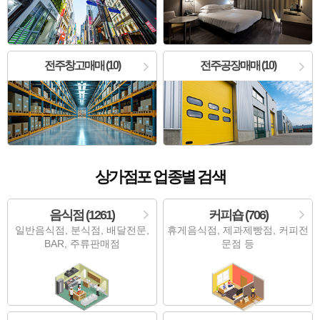
전주창고매매 (10)
전주공장매매 (10)
상가점포 업종별 검색
음식점 (1261)
커피숍 (706)
일반음식점, 분식점, 배달전문,
휴게음식점, 제과제빵점, 커피전
BAR, 주류판매점
문점 등