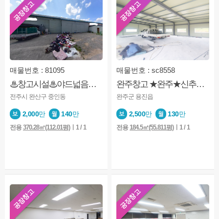
공장창고
공장창고
매물번호 : 81095
매물번호 : sc8558
♨창고시설♨야드넓음♨접근성 좋음♨
완주창고 ★완주★신추창고★제조업★2종근생★마당넓음
전주시 완산구 중인동
완주군 용진읍
2,000
만
140
만
2,500
만
130
만
전용
370.28㎡(112.01평)
ㅣ1 / 1
전용
184.5㎡(55.811평)
ㅣ1 / 1
공장창고
공장창고