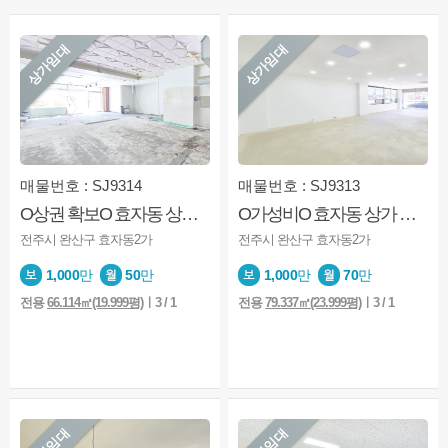
상가임대
상가임대
매물번호 : SJ9314
매물번호 : SJ9313
O상권 확보O 효자동 상가 전주대 상권 요식업 창업 추천
O가성비O 효자동 상가 전주대 상권 가성비 좋은 추천매물
전주시 완산구 효자동2가
전주시 완산구 효자동2가
1,000
만
50
만
1,000
만
70
만
전용
66.114㎡(19.999평)
ㅣ3 / 1
전용
79.337㎡(23.999평)
ㅣ3 / 1