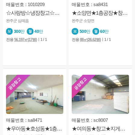
매물번호 : 1010209
매물번호 : sa8431
☆사랑방☆냉장창고☆삼례ic☆식품창고☆우유대리점
★소양면★1층공장★창고★사무실
완주군 삼례읍
완주군 소양면
300
만
40
만
500
만
60
만
전용
56.197㎡(17평)
ㅣ1 / 1
전용
88㎡(26.62평)
ㅣ1 / 1
공장창고
공장창고
매물번호 : sa8471
매물번호 : sc8007
★우아동★호성동★1층상가★용도상 공장★창고형 사무실★주차가능
★여의동★창고★지게차가능★주차장넓음★사무실추가임대가능