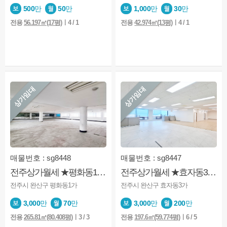
500
만
50
만
1,000
만
30
만
전용
56.197㎡(17평)
ㅣ4 / 1
전용
42.974㎡(13평)
ㅣ4 / 1
상가임대
상가임대
매물번호 : sg8448
매물번호 : sg8447
전주상가월세 ★평화동1가★3층★사무실★교육업★운동시설등
전주상가월세 ★효자동3가★교육업★운동시설★사무실등
전주시 완산구 평화동1가
전주시 완산구 효자동3가
3,000
만
70
만
3,000
만
200
만
전용
265.81㎡(80.408평)
ㅣ3 / 3
전용
197.6㎡(59.774평)
ㅣ6 / 5