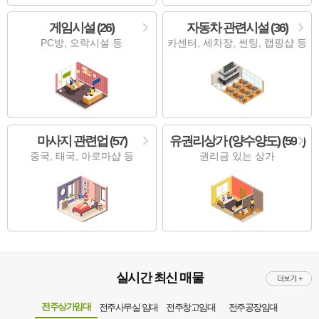
게임시설 (26)
자동차 관련시설 (36)
PC방, 오락시설 등
카센터, 세차장, 썬팅, 랩핑샵 등
마사지 관련업 (57)
유권리상가 (양수양도) (594)
중국, 태국, 아로마샵 등
권리금 있는 상가
실시간 최신 매물
전주상가임대
전주사무실 임대
전주창고임대
전주공장임대