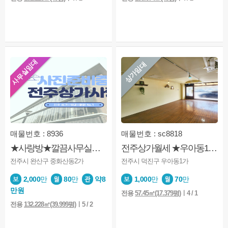
사무실임대
상가임대
매물번호 : 8936
매물번호 : sc8818
★사랑방★깔끔사무실★엘베★중화산동★가성비굿
전주상가월세 ★우아동1가★아중리★1층★카페★예쁜실내
전주시 완산구 중화산동2가
전주시 덕진구 우아동1가
2,000
만
80
만
약8
1,000
만
70
만
만원
전용
57.45㎡(17.379평)
ㅣ4 / 1
전용
132.228㎡(39.999평)
ㅣ5 / 2