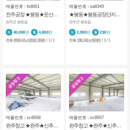
매물번호 : fs8001
매물번호 : sa8349
전주공장 ★봉동★둔산리★4개동★넓은마당
★봉동★봉동공장단지내★분할★공장★창고추천★호이스트
완주군 봉동읍
완주군 봉동읍
40,000
만
4,800
만
2,000
만
230
만
전용
8900.43㎡(2692.38평)
ㅣ1 / 1
전용
198.342㎡(60평)
ㅣ1 / 1
상담완료
상담해주세요
2026-08-07
상담완료
안녕하세요 매물보고 연락드립니다 고양이 한마리 키우고
2026-08-06
상담완료
매물볼수있나요?
2026-08-06
공장창고
공장창고
상담완료
호성동1가 사무실 볼수있을까요?
2026-08-06
상담완료
안녕하세요 혹시 단독주택일까요?
2026-08-06
상담완료
2달 단기임대 전입신고 가능한가요?
2026-08-06
상담완료
안녕하세요 혹시 4개월 단기 계약이 가능할까요??
2026-08-06
매물번호 : sc8558
매물번호 : sc8557
상담완료
혹시 전세로 전환은 안되겠죠?
2026-08-05
완주창고 ★완주★신추창고★제조업★2종근생★마당넓음
완주창고 ★완주★신추창고★제조업★2종근생★마당넓음