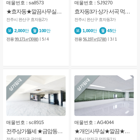
매물번호 : sa8573
매물번호 : SJ9270
★효자동★깔끔사무실★주차장 있음
효자동3가 상가 서곡 먹자골목 대로변 다양한업종 추천
전주시 완산구 효자동2가
전주시 완산구 효자동3가
2,000
만
100
만
1,000
만
45
만
전용
99.171㎡(30평)
ㅣ5 / 4
전용
56.197㎡(17평)
ㅣ3 / 1
상가임대
상가임대
매물번호 : sc8915
매물번호 : AG4044
전주상가월세 ★금암동★종합경기장사거리★사거리상가★가시성굿★분할.병합가능★보증금월세조정가능
★개인사무실★깔끔★가성비굿★주차편리★조정가능
전주시 덕진구 금암동
전주시 덕진구 덕진동1가