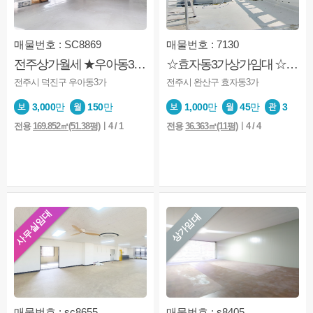
매물번호 : SC8869
매물번호 : 7130
전주상가월세 ★우아동3가★코너상가★사무실★판매점
☆효자동3가상가임대 ☆11평 ☆가성비좋은상가 ☆신시가지 ☆
전주시 덕진구 우아동3가
전주시 완산구 효자동3가
3,000
만
150
만
1,000
만
45
만
3
전용
169.852㎡(51.38평)
ㅣ4 / 1
전용
36.363㎡(11평)
ㅣ4 / 4
사무실임대
상가임대
매물번호 : sc8655
매물번호 : s8405