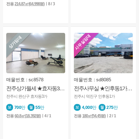
전용
214.87㎡(64.998평)
ㅣ8 / 3
사무실임대
상가임대
매물번호 : sc8578
매물번호 : sd8085
전주상가월세 ★효자동3가★1층★소매점★미용업★내부화장실★깔끔
전주사무실 ★인후동1가★아중리★넓은대지★물류형사무실.★유통사무실추천
전주시 완산구 효자동3가
전주시 덕진구 인후동1가
700
만
55
만
4,000
만
275
만
전용
60.8㎡(18.392평)
ㅣ4 / 1
전용
180㎡(54.45평)
ㅣ2 / 1