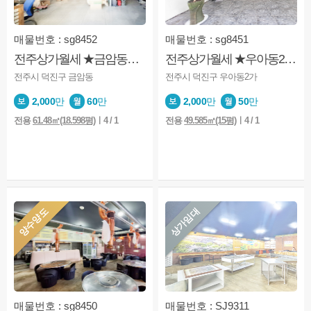
매물번호 : sg8452
매물번호 : sg8451
전주상가월세 ★금암동★1층★주차가능★깔끔★내부화장실
전주상가월세 ★우아동2가★1층★아파트앞★사무실★미용업★소매점
전주시 덕진구 금암동
전주시 덕진구 우아동2가
2,000
만
60
만
2,000
만
50
만
전용
61.48㎡(18.598평)
ㅣ4 / 1
전용
49.585㎡(15평)
ㅣ4 / 1
양수양도
상가임대
매물번호 : sg8450
매물번호 : SJ9311