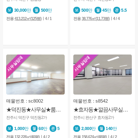
30,000
만
500
만
500
만
45
만
5.5
전용
413.212㎡(125평)
ㅣ4 / 1
전용
38.776㎡(11.73평)
ㅣ4 / 4
사무실임대
사무실임대
매물번호 : sc8002
매물번호 : s8542
★덕진동★사무실★룸이 분리됨★엘베있음★주차가능
★효자동★깔끔사무실★완전깨끗★테라스보유★조정가능
전주시 덕진구 덕진동2가
전주시 완산구 효자동2가
1,000
만
60
만
5
2,000
만
140
만
전용
132.228㎡(40평)
ㅣ4 / 2
전용
158.674㎡(48평)
ㅣ4 / 2